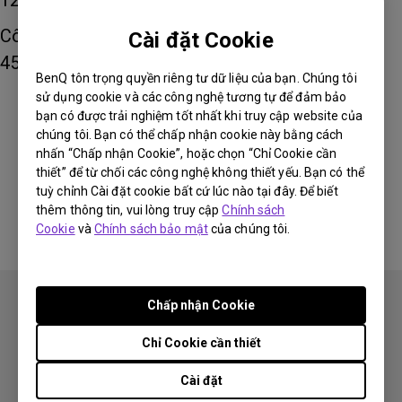
12V-1.5A, 15V1.2A
Công suất cấp nguồn tương thích:
Cài đặt Cookie
45W/65W/100W
BenQ tôn trọng quyền riêng tư dữ liệu của bạn. Chúng tôi
sử dụng cookie và các công nghệ tương tự để đảm bảo
bạn có được trải nghiệm tốt nhất khi truy cập website của
Thông tin này có hữu ích không?
chúng tôi. Bạn có thể chấp nhận cookie này bằng cách
nhấn “Chấp nhận Cookie”, hoặc chọn “Chỉ Cookie cần
thiết” để từ chối các công nghệ không thiết yếu. Bạn có thể
Có
Không
tuỳ chỉnh Cài đặt cookie bất cứ lúc nào tại đây. Để biết
thêm thông tin, vui lòng truy cập
Chính sách
Cookie
và
Chính sách bảo mật
của chúng tôi.
Chấp nhận Cookie
Chỉ Cookie cần thiết
Theo dõi
Cài đặt