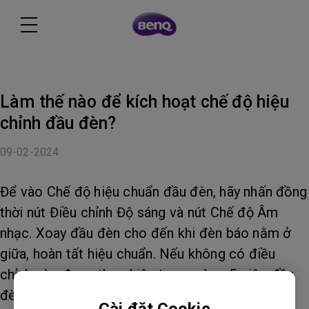
Làm thế nào để kích hoạt chế độ hiệu
chỉnh đầu đèn?
09-02-2024
Để vào Chế độ hiệu chuẩn đầu đèn, hãy nhấn đồng
thời nút Điều chỉnh Độ sáng và nút Chế độ Âm
nhạc. Xoay đầu đèn cho đến khi đèn báo nằm ở
giữa, hoàn tất hiệu chuẩn. Nếu không có điều
chỉnh nào được thực hiện trong vòng 5 giây, đầu
đèn sẽ tự động thoát khỏi chế độ hiệu chuẩn.
Cài đặt Cookie