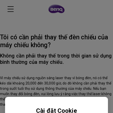
Tôi có cần phải thay thế đèn chiếu của
máy chiếu không?
Không cần phải thay thế trong thời gian sử dụng
bình thường của máy chiếu.
Vì máy chiếu sử dụng nguồn sáng laser thay vì bóng đèn, nó có thể
kéo dài khoảng 20,000 đến 30,000 giờ, do đó không cần phải thay thế
trong suốt tuổi thọ sử dụng thông thường của máy chiếu. Nếu bạn
muốn thay đổi bóng đèn, vui lòng lưu ý rằng việc thay thế laser không
thể thực hiện bởi người dùng, vui lòng liên hệ trung tâm dịch vụ để
thay thế.
Cài đặt Cookie