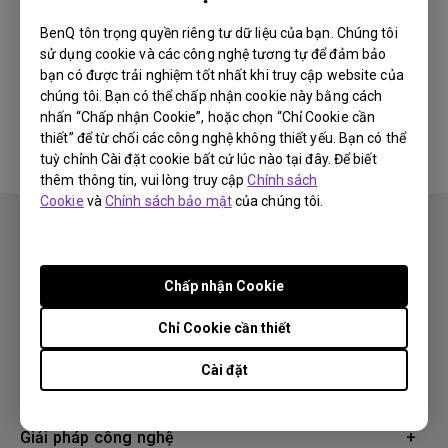
BenQ tôn trọng quyền riêng tư dữ liệu của bạn. Chúng tôi
Thông tin này có hữu ích không?
sử dụng cookie và các công nghệ tương tự để đảm bảo
bạn có được trải nghiệm tốt nhất khi truy cập website của
chúng tôi. Bạn có thể chấp nhận cookie này bằng cách
Có
Không
nhấn “Chấp nhận Cookie”, hoặc chọn “Chỉ Cookie cần
thiết” để từ chối các công nghệ không thiết yếu. Bạn có thể
tuỳ chỉnh Cài đặt cookie bất cứ lúc nào tại đây. Để biết
thêm thông tin, vui lòng truy cập
Chính sách
Cookie
và
Chính sách bảo mật
của chúng tôi.
Chấp nhận Cookie
Theo dõi
Chỉ Cookie cần thiết
Cài đặt
Sản phẩm
Máy chiếu
Giải pháp công nghệ