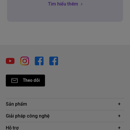
Tìm hiểu thêm
Theo dõi
Sản phẩm
Máy chiếu
Giải pháp công nghệ
Màn hình
Chuyên gia BenQ AQCOLOR
Hỗ trợ