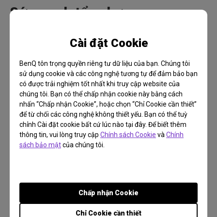
Sức mạnh tổng hợp
Kết hợp BenQ Brightness Intelligence + với hiệu
Cài đặt Cookie
suất HDR động mang đến cho game thủ trải
nghiệm chơi game sống động. Công nghệ B.I. + tự
BenQ tôn trọng quyền riêng tư dữ liệu của bạn. Chúng tôi
sử dụng cookie và các công nghệ tương tự để đảm bảo bạn
động điều chỉnh độ sáng trên màn hình dựa trên
có được trải nghiệm tốt nhất khi truy cập website của
ánh sáng xung quanh trong phòng và giúp hiển thị
chúng tôi. Bạn có thể chấp nhận cookie này bằng cách
nhiều chi tiết hơn. Trong một căn phòng tối, hiệu
nhấn “Chấp nhận Cookie”, hoặc chọn “Chỉ Cookie cần thiết”
để từ chối các công nghệ không thiết yếu. Bạn có thể tuỳ
ứng này thậm chí còn đáng chú ý hơn. Ví dụ, màn
chỉnh Cài đặt cookie bất cứ lúc nào tại đây. Để biết thêm
hình BenQ EW3270U có HDR hiển thị độ sáng, độ
thông tin, vui lòng truy cập
Chính sách Cookie
và
Chính
tương phản sắc nét, đồng thời dải màu rộng giúp
sách bảo mật
của chúng tôi.
hiển thị video chất lượng cao. Trong nội dung phát
trực tuyến, nếu nội dung nguồn không phải là định
dạng HDR, các màn hình BenQ như EW3270U sẽ
Chấp nhận Cookie
tạo ra giao diện HDR mô phỏng, giúp chương trình
yêu thích của bạn trở nên sống động hơn bằng
Chỉ Cookie cần thiết