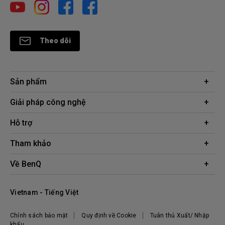
Theo dõi
Sản phẩm
Máy chiếu
Giải pháp công nghệ
Màn hình
Chuyên gia BenQ AQCOLOR
Hỗ trợ
AQColor
Tải xuống
Tham khảo
Màn hình bảo vệ mắt
Câu hỏi thường gặp về sản phẩm
ZOWIE eSports
Công cụ tính khoảng cách chiếu
Về BenQ
Liên hệ
Doanh nghiệp
Kiến thức sản phẩm
Hệ thống công ty
Địa điểm mua hàng
Vietnam - Tiếng Việt
Tập đoàn BenQ
Thương hiệu BenQ
Chính sách bảo mật
Quy định về Cookie
Tuân thủ Xuất/ Nhập
Trách nhiệm xã hội
khẩu