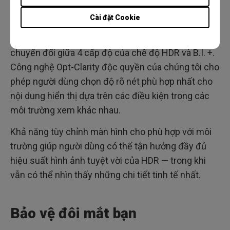
cách tăng mật độ điểm ảnh để có được độ rõ nét
Cài đặt Cookie
đáng kinh ngạc. Phím chuyển đổi đơn giản phía
trước tấm nền của EW3270U giúp bạn dễ dàng
chuyển đổi giữa 4 cấp độ của chế độ HDR và ​​B.I. +.
Công nghệ Opt-Clarity độc quyền của chúng tôi cho
phép người dùng chọn độ rõ nét phù hợp nhất cho
nội dung hiển thị dựa trên các điều kiện trong các
môi trường xem khác nhau.
Khả năng tùy chỉnh màn hình cho phù hợp với môi
trường giúp người dùng có thể tận hưởng đầy đủ
hiệu suất hình ảnh tuyệt vời của HDR — trong khi
vẫn có thể nhìn thấy những chi tiết tinh tế nhất.
Bảo vệ đôi mắt bạn