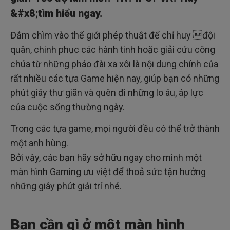
&#x8;tìm hiểu ngay.
E-Series: BenQ là số 1
Đắm chìm vào thế giới phép thuật để chỉ huy đội
Công nghệ Brightness Intelligence
quân, chinh phục các hành tinh hoặc giải cứu công
chúa từ những pháo đài xa xôi là nội dung chính của
Công nghệ Brightness Intelligence Plus
rất nhiều các tựa Game hiện nay, giúp bạn có những
Sức mạnh tổng hợp
phút giây thư giãn và quên đi những lo âu, áp lực
của cuộc sống thường ngày.
Bảo vệ đôi mắt bạn
Trong các tựa game, mọi người đều có thể trở thành
ZOWIE
một anh hùng.
Bởi vậy, các bạn hãy sở hữu ngay cho mình một
Bạn đã sẵn sàng chưa?
màn hình Gaming ưu việt để thoả sức tận hưởng
những giây phút giải trí nhé.
Bạn cần gì ở một màn hình