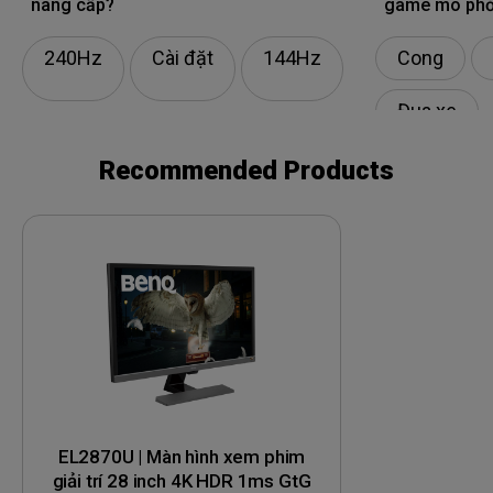
nâng cấp?
game mô ph
240Hz
Cài đặt
144Hz
Cong
Đua xe
Recommended Products
EL2870U | Màn hình xem phim
giải trí 28 inch 4K HDR 1ms GtG