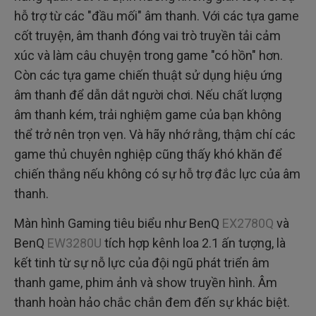
hỗ trợ từ các "đầu mối" âm thanh. Với các tựa game
cốt truyện, âm thanh đóng vai trò truyền tải cảm
xúc và làm câu chuyện trong game "có hồn" hơn.
Còn các tựa game chiến thuật sử dụng hiệu ứng
âm thanh để dẫn dắt người chơi. Nếu chất lượng
âm thanh kém, trải nghiệm game của bạn không
thể trở nên trọn vẹn. Và hãy nhớ rằng, thậm chí các
game thủ chuyên nghiệp cũng thấy khó khăn để
chiến thắng nếu không có sự hỗ trợ đắc lực của âm
thanh.
Màn hình Gaming tiêu biểu như BenQ
EX2780Q
và
BenQ
EW3280U
tích hợp kênh loa 2.1 ấn tượng, là
kết tinh từ sự nỗ lực của đội ngũ phát triển âm
thanh game, phim ảnh và show truyền hình. Âm
thanh hoàn hảo chắc chắn đem đến sự khác biệt.