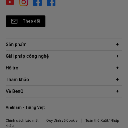
Theo dõi
Sản phẩm
Máy chiếu
Giải pháp công nghệ
Màn hình
Chuyên gia BenQ AQCOLOR
Hỗ trợ
AQColor
Tải xuống
Tham khảo
Màn hình bảo vệ mắt
Câu hỏi thường gặp về sản phẩm
ZOWIE eSports
Công cụ tính khoảng cách chiếu
Về BenQ
Liên hệ
Doanh nghiệp
Kiến thức sản phẩm
Hệ thống công ty
Địa điểm mua hàng
Vietnam - Tiếng Việt
Tập đoàn BenQ
Thương hiệu BenQ
Chính sách bảo mật
Quy định về Cookie
Tuân thủ Xuất/ Nhập
Trách nhiệm xã hội
khẩu