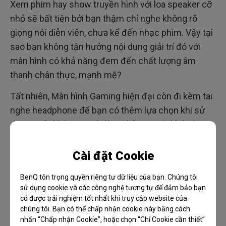
Xem phim hay show truyền hình với loa speaker cỡ
nhỏ sẽ bất tiện bởi bạn thậm chí nghe không rõ
giọng nói diễn viên, chưa kể đến nhạc phim. Vậy tại
sao bạn không tận hưởng nội dung giải trí đó với
màn hình có khả năng đem đến chất lượng âm
thanh chân thực, mạnh mẽ?
Tất nhiên, Màn hình Gaming hiện đại còn đi kèm tai
nghe headphone để bạn có thêm lựa chọn khi sử
dụng. Nếu không muốn làm phiền người khác, bạn
có thể đeo tai nghe và tận hưởng thế giới âm thanh
của riêng mình.
Cài đặt Cookie
BenQ tôn trọng quyền riêng tư dữ liệu của bạn. Chúng tôi
Đơn giản, nhanh chóng và hiệu
sử dụng cookie và các công nghệ tương tự để đảm bảo bạn
có được trải nghiệm tốt nhất khi truy cập website của
quả
chúng tôi. Bạn có thể chấp nhận cookie này bằng cách
nhấn “Chấp nhận Cookie”, hoặc chọn “Chỉ Cookie cần thiết”