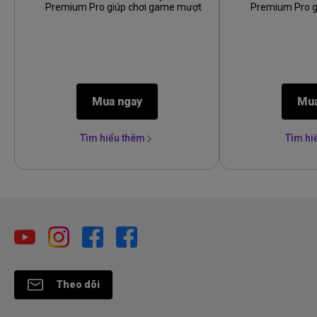
Premium Pro giúp chơi game mượt
Premium Pro g
mà hơn
mà hơn
Mua ngay
Mua
Tìm hiểu thêm
Tìm hi
Theo dõi