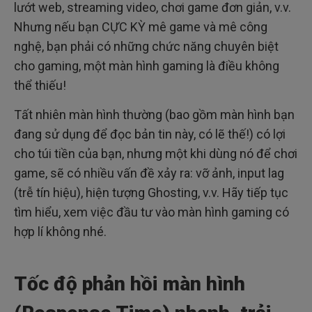
lướt web, streaming video, chơi game đơn giản, v.v.
Nhưng nếu bạn CỰC KỲ mê game và mê công
nghệ, bạn phải có những chức năng chuyên biệt
cho gaming, một màn hình gaming là điều không
thể thiếu!
Tất nhiên màn hình thường (bao gồm màn hình bạn
đang sử dụng để đọc bản tin này, có lẽ thế!) có lợi
cho túi tiền của bạn, nhưng một khi dùng nó để chơi
game, sẽ có nhiều vấn đề xảy ra: vỡ ảnh, input lag
(trễ tín hiệu), hiện tượng Ghosting, v.v. Hãy tiếp tục
tìm hiểu, xem việc đầu tư vào màn hình gaming có
hợp lí không nhé.
Tốc độ phản hồi màn hình