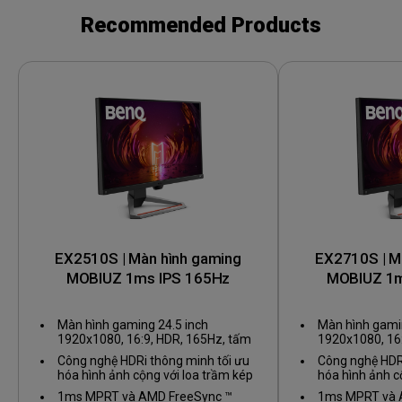
Recommended Products
EX2510S | Màn hình gaming
EX2710S | M
MOBIUZ 1ms IPS 165Hz
MOBIUZ 1m
Màn hình gaming 24.5 inch
Màn hình gami
1920x1080, 16:9, HDR, 165Hz, tấm
1920x1080, 16
nền IPS, 1080p
nền IPS, 1080p
Công nghệ HDRi thông minh tối ưu
Công nghệ HDRi
hóa hình ảnh cộng với loa trầm kép
hóa hình ảnh c
2.5W
2.5W
1ms MPRT và AMD FreeSync ™
1ms MPRT và 