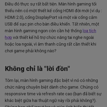
Điều đó thực sự rất bất tiện. Màn hình gaming tối
thiểu nên có một thiết kế cổng HDMI đời mới (ví dụ :
HDMI 2.0), cổng DisplayPort và một vài cổng cắm
USB để sạc pin cho bàn điều khiển. Tất nhiên, một
màn hình gaming ngon còn cần hệ thống
loa tích
hợp
với thiết kế hỗ trợ chức năng tai nghe ngoài
hoặc loa ngoài, vì âm thanh cũng rất cần thiết khi
chơi game phải không nào?
Không chỉ là "lời đồn"
Tóm lại, màn hình gaming đặc biệt vì nó có những
chức năng chuyên biệt dành cho game. Chúng có
responsive time và refresh rate cao (bạn đã biết sự
khác biệt giữa hai thuật ngữ này rồi phải không?).