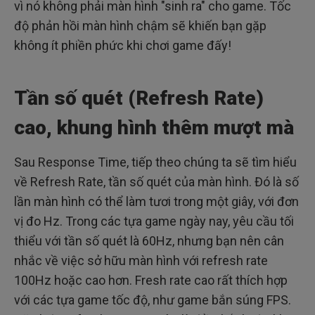
vì nó không phải màn hình "sinh ra" cho game. Tốc
độ phản hồi màn hình chậm sẽ khiến bạn gặp
không ít phiền phức khi chơi game đấy!
Tần số quét (Refresh Rate)
cao, khung hình thêm mượt mà
Sau Response Time, tiếp theo chúng ta sẽ tìm hiểu
về Refresh Rate, tần số quét của màn hình. Đó là số
lần màn hình có thể làm tươi trong một giây, với đơn
vị đo Hz. Trong các tựa game ngày nay, yêu cầu tối
thiểu với tần số quét là 60Hz, nhưng bạn nên cân
nhắc về việc sở hữu màn hình với refresh rate
100Hz hoặc cao hơn. Fresh rate cao rất thích hợp
với các tựa game tốc độ, như game bắn súng FPS.