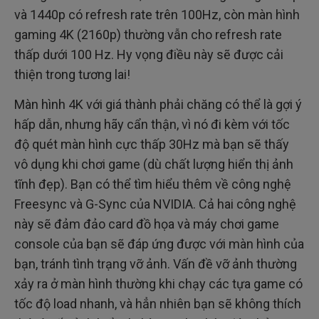
và 1440p có refresh rate trên 100Hz, còn màn hình
gaming 4K (2160p) thường vẫn cho refresh rate
thấp dưới 100 Hz. Hy vọng điều này sẽ được cải
thiện trong tương lai!
Màn hình 4K với giá thành phải chăng có thể là gợi ý
hấp dẫn, nhưng hãy cẩn thận, vì nó đi kèm với tốc
độ quét màn hình cực thấp 30Hz mà bạn sẽ thấy
vô dụng khi chơi game (dù chất lượng hiển thị ảnh
tĩnh đẹp). Bạn có thể tìm hiểu thêm về công nghệ
Freesync và G-Sync của NVIDIA. Cả hai công nghệ
này sẽ đảm đảo card đồ họa và máy chơi game
console của bạn sẽ đáp ứng được với màn hình của
bạn, tránh tình trạng vỡ ảnh. Vấn đề vỡ ảnh thường
xảy ra ở màn hình thường khi chạy các tựa game có
tốc độ load nhanh, và hẳn nhiên bạn sẽ không thích