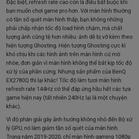
Đặc biệt, refresh rate cao còn là điều bắt buộc khi
bạn muốn chơi game pro hơn. Với màn hình thường
có tần số quét màn hình thấp, bạn không những
phải chấp nhận tốc độ load hình chậm, mà chất
lượng ảnh cũng tệ hơn nhiều: ảnh dễ bị vỡ kèm theo
hiện tượng Ghosting. Hiện tượng Ghosting cực kì
khó chịu khi các hình ảnh trên màn hình cứ mờ
nhòe, đơn giản vì màn hình không thể bắt kịp tốc độ
xử lý của phần cứng. Nhưng sản phẩm của BenQ
EX2780Q thì lại khác! Tốc độ làm tươi màn hình
refresh rate 144Hz có thể đáp ứng hầu hết các tựa
game hiện nay (tất nhiên 240Hz lại là một chuyện
khác).
Vì độ phân giải gây ảnh hưởng không nhỏ đến Bộ xử
lý GPU, nó làm giảm tần số quét của màn hình.
Trong năm 2019-2020, chỉ màn hình gaming 1080p