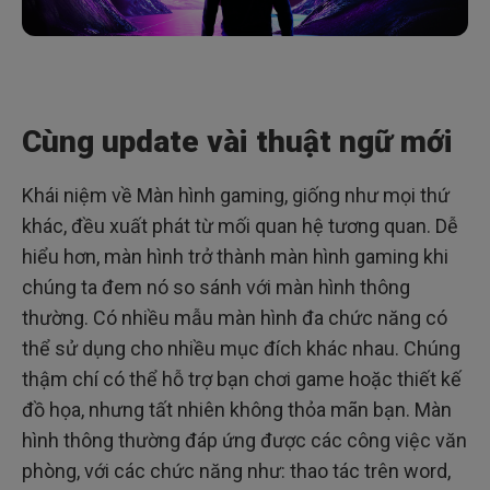
Cùng update vài thuật ngữ mới
Khái niệm về Màn hình gaming, giống như mọi thứ
khác, đều xuất phát từ mối quan hệ tương quan. Dễ
hiểu hơn, màn hình trở thành màn hình gaming khi
chúng ta đem nó so sánh với màn hình thông
thường. Có nhiều mẫu màn hình đa chức năng có
thể sử dụng cho nhiều mục đích khác nhau. Chúng
thậm chí có thể hỗ trợ bạn chơi game hoặc thiết kế
đồ họa, nhưng tất nhiên không thỏa mãn bạn. Màn
hình thông thường đáp ứng được các công việc văn
phòng, với các chức năng như: thao tác trên word,