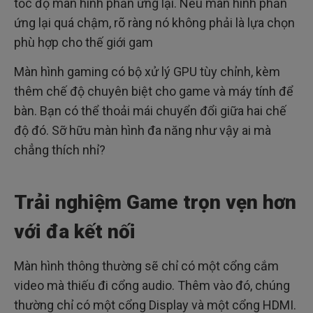
tốc độ màn hình phản ứng lại. Nếu màn hình phản
ứng lại quá chậm, rõ ràng nó không phải là lựa chọn
phù hợp cho thế giới gam
Màn hình gaming có bộ xử lý GPU tùy chỉnh, kèm
thêm chế độ chuyên biệt cho game và máy tính để
bàn. Bạn có thể thoải mái chuyển đổi giữa hai chế
độ đó. Sỡ hữu màn hình đa năng như vậy ai mà
chẳng thích nhỉ?
Trải nghiệm Game trọn vẹn hơn
với đa kết nối
Màn hình thông thường sẽ chỉ có một cổng cắm
video mà thiếu đi cổng audio. Thêm vào đó, chúng
thường chỉ có một cổng Display và một cổng HDMI.