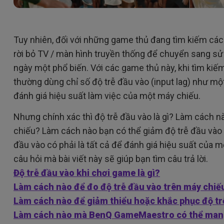
Tuy nhiên, đối với những game thủ đang tìm kiếm các
rời bỏ TV / màn hình truyền thống để chuyển sang s
ngày một phổ biến. Với các game thủ này, khi tìm kiế
thường dùng chỉ số độ trễ đầu vào (input lag) như mộ
đánh giá hiệu suất làm việc của một máy chiếu.
Nhưng chính xác thì độ trễ đầu vào là gì? Làm cách n
chiếu? Làm cách nào bạn có thể giảm độ trễ đầu vào
đầu vào có phải là tất cả để đánh giá hiệu suất của
câu hỏi mà bài viết này sẽ giúp bạn tìm câu trả lời.
Độ trễ đầu vào khi chơi game là gì?
Làm cách nào để đo độ trễ đầu vào trên máy chiế
Làm cách nào để giảm thiểu hoặc khắc phục độ tr
Làm cách nào mà BenQ GameMaestro có thể mang 