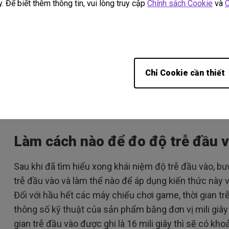
. Để biết thêm thông tin, vui lòng truy cập
Chính sách Cookie
và
C
Chỉ Cookie cần thiết
Làm cách nào để đo độ trễ đầu 
Sau khi đã tìm hiểu xong khái niệm độ trễ đầu vào, bư
trễ đầu vào và làm thể nào để áp dụng kiến ​​thức này
Đối với hầu hết các máy chiếu chơi game, thời gian tr
thông số kỹ thuật của sản phẩm bằng đơn vị mili giây (
gian trễ đầu vào được ghi là 16 mili giây thì sẽ có kho