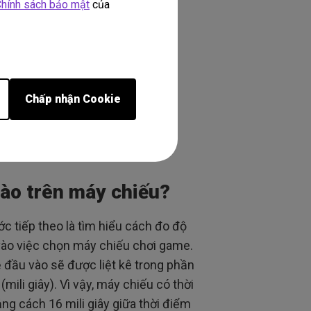
hính sách bảo mật
của
Chấp nhận Cookie
vào trên máy chiếu?
ớc tiếp theo là tìm hiểu cách đo độ
 vào việc chọn máy chiếu chơi game.
ễ đầu vào sẽ được liệt kê trong phần
mili giây). Vì vậy, máy chiếu có thời
ảng cách 16 mili giây giữa thời điểm