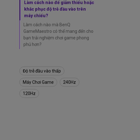
à
Làm cách nào để giảm thiểu hoặc
H
khắc phục độ trễ đầu vào trên
i
máy chiếu?
ệ
u
Làm cách nào mà BenQ
s
GameMaestro có thể mang đến cho
u
bạn trải nghiệm chơi game phong
ấ
phú hơn?
t
c
ủ
a
Độ trễ đầu vào thấp
m
á
Máy Chơi Game
240Hz
y
c
120Hz
h
i
ế
u
c
h
ơ