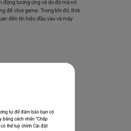
ành động tương ứng và do đó mà nó
g để chơi game. Trong khi đó, thời
uan đến tín hiệu đầu vào và máy
tương tự để đảm bảo bạn có
này bằng cách nhấn “Chấp
có thể tuỳ chỉnh Cài đặt