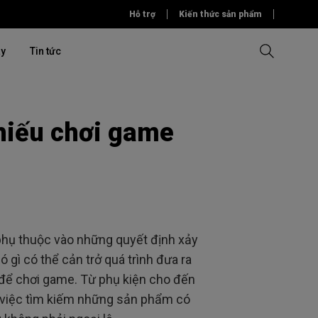
Hỗ trợ
Kiến thức sản phẩm
ây
Tin tức
chiếu chơi game
u thương
So sánh tất cả máy chiếu
So sánh tất cả màn hình
Phần mềm
Phần mềm
Phần mềm
iệp
ỏng
& Tập đoàn
phụ thuộc vào những quyết định xảy
 gì có thể cản trở quá trình đưa ra
 để chơi game. Từ phụ kiện cho đến
 việc tìm kiếm những sản phẩm có