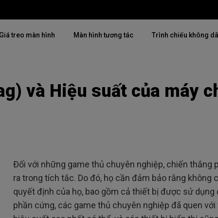
Giá treo màn hình
Màn hình tương tác
Trình chiếu không d
Lag) và Hiệu suất của máy 
Thịnh hành
Thịnh hành
Khám phá máy chiế
mại
4K(3840x2160)
4K UHD (3840×2160)
Lắp đặt chuyên ngh
USB-C
Chiếu gần
Triển lãm & Mô ph
Có thể điều chỉnh độ cao
2D, Điều chỉnh vuông hình dọc
Doanh nghiệp nhỏ 
／ngang
i
27"~28"
Đối với những game thủ chuyên nghiệp, chiến thắng 
LED
ra trong tích tắc. Do đó, họ cần đảm bảo rằng không có
Mô phỏng Golf
165Hz
quyết định của họ, bao gồm cả thiết bị được sử dụng
Laser
P3
phần cứng, các game thủ chuyên nghiệp đã quen với
Có Android TV