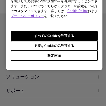
を選択して必要最小限の技術のみを有効にすることができ
ます。また、いつでもこちらからクッキーの設定をご自身
でカスタマイズできます。詳しくは、
Cookie Policy
および
プライバシーポリシー
をご覧ください。
フォローする
電子ニュースレターを購読する
すべてのCookieを許可する
必要なCookieのみ許可する
設定画面
製品
プロジェクター
ソリューション
液晶モニター
Mac向けモニター｜MAシリーズ
照明
サポート
プロデザイナー向けモニター｜Creative Proシリ
ideaCam
サポート
ーズ