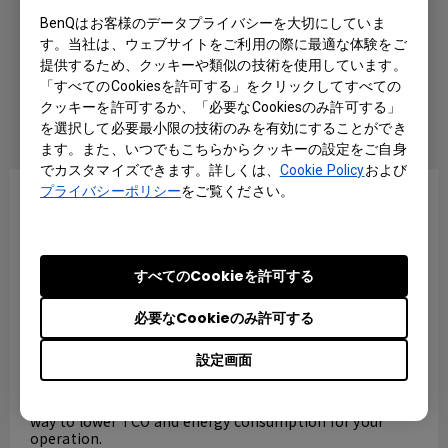
BenQはお客様のデータプライバシーを大切にしていま
いずれかのソフトウェアを使用することにより、お客様は当社の
使用許諾
す。当社は、ウェブサイトをご利用の際に最適な体験をご
契約の条項
に同意したものとみなされます。
提供するため、クッキーや類似の技術を使用しています。
「すべてのCookiesを許可する」をクリックしてすべての
クッキーを許可するか、「必要なCookiesのみ許可する」
を選択して必要最小限の技術のみを有効にすることができ
Software
ます。また、いつでもこちらからクッキーの設定をご自身
でカスタマイズできます。詳しくは、
Cookie Policy
および
プライバシーポリシー
をご覧ください。
すべてのCookieを許可する
DMS Local
必要なCookieのみ許可する
設定画面
The DMS Local software allows you to remotely
control/monitor your displays via LAN. It’s an effective
way to lower TCO and energy consumption for your
operation.