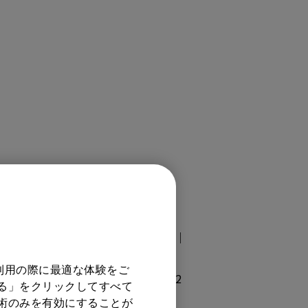
M6502K｜教育・学校向け, 【生産終了】
生産終了】BenQ Board RP6501K｜
 RP6502｜教育・学校向け, 【生産終
利用の際に最適な体験をご
【生産終了】BenQ Board RP7502
する」をクリックしてすべて
ard RP8602｜教育・学校向け
技術のみを有効にすることが