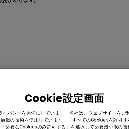
る必要があります。
rd RE6501｜教育・学校向け, 【生産終了】BenQ Board R
Cookie設定画面
向け, 【生産終了】BenQ Board RM7503｜教育・学校向け, 【
ard RP6502｜オフィス向け, 【生産終了】BenQ Board
プライバシーを大切にしています。当社は、ウェブサイトをご
・学校向け, 【生産終了】BenQ Board RP7502｜オフィス向け, 
類似の技術を使用しています。「すべてのCookiesを許可
Board RP8601K｜教育・学校向け, 【生産終了】BenQ Bo
「必要なCookiesのみ許可する」を選択して必要最小限の