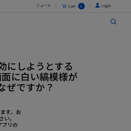
ニュース
Login
Cart
0
orを有効にしようとする
画面に白い縞模様が
なぜですか？
します。お
さい。
アプリの