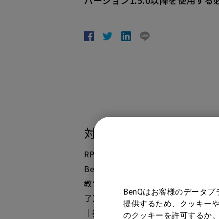
バージョン1.5.0以降を使用す
対象製品
RP8602, 【生産終了】BenQ Boa
BenQ Board RM6503｜教育・学校
教育・学校向け, 【生産終了】BenQ Bo
BenQはお客様のデータ
了】BenQ Board RP7501K｜教育
提供するため、クッキーや
｜教育・学校向け, 【生産終了】BenQ 
のクッキーを許可するか、