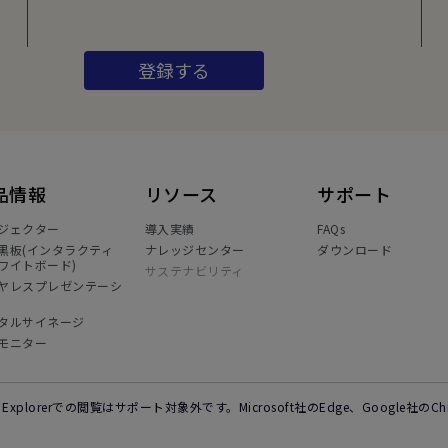
登録する
品情報
リソース
サポート
ジェクター
導入実績
FAQs
黒板(インタラクティ
ナレッジセンター
ダウンロード
ワイトボード)
サステナビリティ
ヤレスプレゼンテーシ
タルサイネージ
モニター
et Explorerでの閲覧はサポート対象外です。Microsoft社のEdge、Google社の