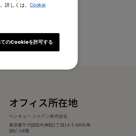
。詳しくは、
Cookie
てのCookieを許可する
オフィス所在地
ベンキュー ジャパン株式会社
東京都千代田区内神田1丁目14-5 NK内神
田ビル8階