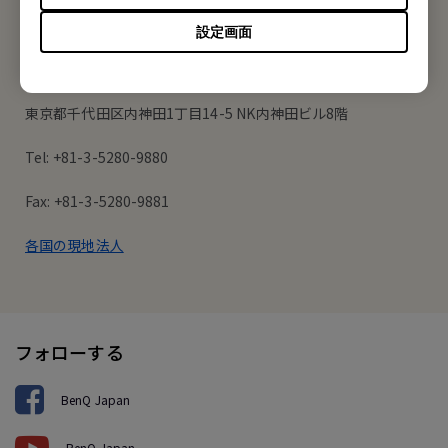
オフィス所在地
設定画面
ベンキュー ジャパン株式会社
東京都千代田区内神田1丁目14-5 NK内神田ビル8階
Tel: +81-3-5280-9880
Fax: +81-3-5280-9881
各国の現地法人
フォローする
BenQ Japan
BenQ Japan