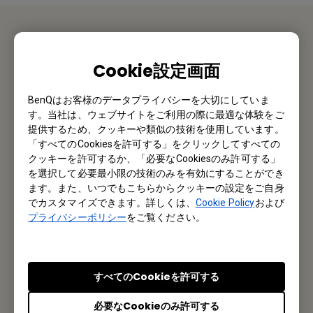
お問い合わせ
Cookie設定画面
私たちがお手伝いさせていただきます。
BenQはお客様のデータプライバシーを大切にしていま
す。当社は、ウェブサイトをご利用の際に最適な体験をご
お問い合わせ
提供するため、クッキーや類似の技術を使用しています。
「すべてのCookiesを許可する」をクリックしてすべての
クッキーを許可するか、「必要なCookiesのみ許可する」
を選択して必要最小限の技術のみを有効にすることができ
メルマガ登録
ます。また、いつでもこちらからクッキーの設定をご自身
でカスタマイズできます。詳しくは、
Cookie Policy
および
プライバシーポリシー
をご覧ください。
製品情報や活用事例、特典情報などを配信中です。
登録する
すべてのCookieを許可する
必要なCookieのみ許可する