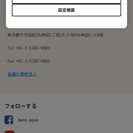
オフィス所在地
設定画面
ベンキュー ジャパン株式会社
東京都千代田区内神田1丁目14-5 NK内神田ビル8階
Tel: +81-3-5280-9880
Fax: +81-3-5280-9881
各国の現地法人
フォローする
BenQ Japan