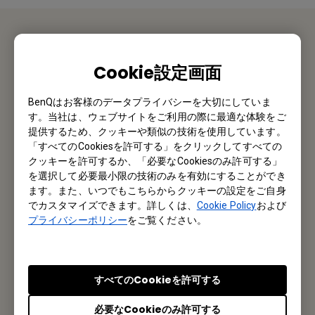
お問い合わせ
Cookie設定画面
私たちがお手伝いさせていただきます。
BenQはお客様のデータプライバシーを大切にしていま
す。当社は、ウェブサイトをご利用の際に最適な体験をご
お問い合わせ
提供するため、クッキーや類似の技術を使用しています。
「すべてのCookiesを許可する」をクリックしてすべての
クッキーを許可するか、「必要なCookiesのみ許可する」
を選択して必要最小限の技術のみを有効にすることができ
メルマガ登録
ます。また、いつでもこちらからクッキーの設定をご自身
でカスタマイズできます。詳しくは、
Cookie Policy
および
プライバシーポリシー
をご覧ください。
製品情報や活用事例、特典情報などを配信中です。
登録する
すべてのCookieを許可する
必要なCookieのみ許可する