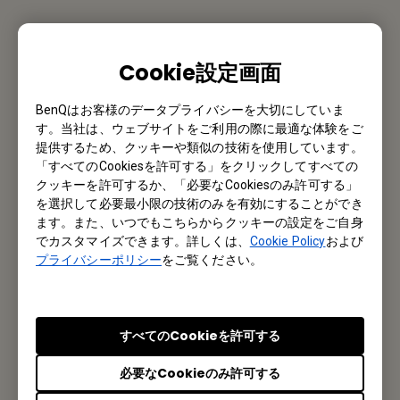
お問い合わせ
Cookie設定画面
私たちがお手伝いさせていただきます。
BenQはお客様のデータプライバシーを大切にしていま
お問い合わせ
す。当社は、ウェブサイトをご利用の際に最適な体験をご
提供するため、クッキーや類似の技術を使用しています。
「すべてのCookiesを許可する」をクリックしてすべての
クッキーを許可するか、「必要なCookiesのみ許可する」
メルマガ登録
を選択して必要最小限の技術のみを有効にすることができ
ます。また、いつでもこちらからクッキーの設定をご自身
でカスタマイズできます。詳しくは、
Cookie Policy
および
製品情報や活用事例、特典情報などを配信中です。
プライバシーポリシー
をご覧ください。
登録する
すべてのCookieを許可する
必要なCookieのみ許可する
オフィス所在地