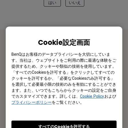
はい
いいえ
Cookie設定画面
お問い合わせ
BenQはお客様のデータプライバシーを大切にしていま
す。当社は、ウェブサイトをご利用の際に最適な体験をご
私たちがお手伝いさせていただきます。
提供するため、クッキーや類似の技術を使用しています。
「すべてのCookiesを許可する」をクリックしてすべての
お問い合わせ
クッキーを許可するか、「必要なCookiesのみ許可する」
を選択して必要最小限の技術のみを有効にすることができ
ます。また、いつでもこちらからクッキーの設定をご自身
でカスタマイズできます。詳しくは、
Cookie Policy
および
プライバシーポリシー
をご覧ください。
メルマガ登録
製品情報や活用事例、特典情報などを配信中です。
すべてのCookieを許可する