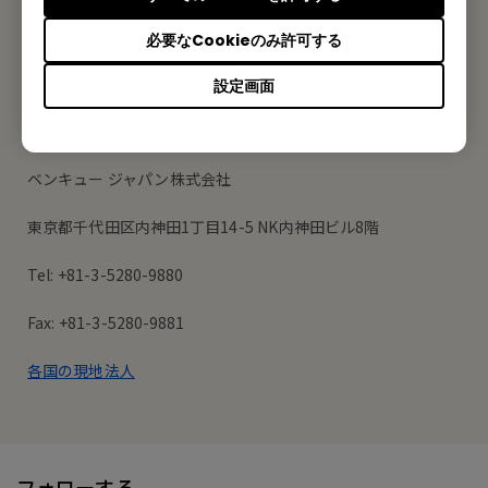
登録する
必要なCookieのみ許可する
設定画面
オフィス所在地
ベンキュー ジャパン株式会社
東京都千代田区内神田1丁目14-5 NK内神田ビル8階
Tel: +81-3-5280-9880
Fax: +81-3-5280-9881
各国の現地法人
フォローする