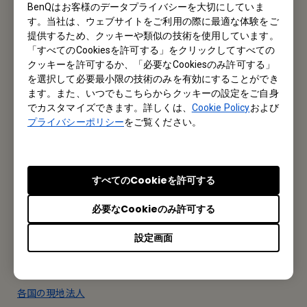
メルマガ登録
BenQはお客様のデータプライバシーを大切にしていま
す。当社は、ウェブサイトをご利用の際に最適な体験をご
製品情報や活用事例、特典情報などを配信中です。
提供するため、クッキーや類似の技術を使用しています。
「すべてのCookiesを許可する」をクリックしてすべての
クッキーを許可するか、「必要なCookiesのみ許可する」
を選択して必要最小限の技術のみを有効にすることができ
登録する
ます。また、いつでもこちらからクッキーの設定をご自身
でカスタマイズできます。詳しくは、
Cookie Policy
および
プライバシーポリシー
をご覧ください。
オフィス所在地
ベンキュー ジャパン株式会社
すべてのCookieを許可する
東京都千代田区内神田1丁目14-5 NK内神田ビル8階
必要なCookieのみ許可する
Tel: +81-3-5280-9880
設定画面
Fax: +81-3-5280-9881
各国の現地法人