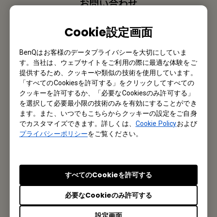
お問い合わせ
私たちがお手伝いさせていただきます。
Cookie設定画面
お問い合わせ
BenQはお客様のデータプライバシーを大切にしていま
す。当社は、ウェブサイトをご利用の際に最適な体験をご
提供するため、クッキーや類似の技術を使用しています。
「すべてのCookiesを許可する」をクリックしてすべての
クッキーを許可するか、「必要なCookiesのみ許可する」
メルマガ登録
を選択して必要最小限の技術のみを有効にすることができ
ます。また、いつでもこちらからクッキーの設定をご自身
製品情報や活用事例、特典情報などを配信中です。
でカスタマイズできます。詳しくは、
Cookie Policy
および
プライバシーポリシー
をご覧ください。
登録する
すべてのCookieを許可する
必要なCookieのみ許可する
オフィス所在地
設定画面
ベンキュー ジャパン株式会社