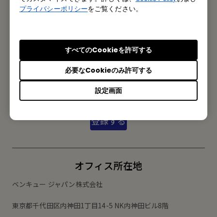
プライバシーポリシー
をご覧ください。
お問い合わせ
すべてのCookieを許可する
メルマガ登録
必要なCookieのみ許可する
製品情報や活用事例、特典情報などを配信中です。
設定画面
登録する
オフィス所在地
ベンキュー ジャパン株式会社
東京都千代田区内神田1丁目14-5 NK内神田ビル8階