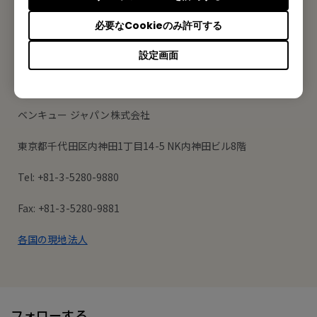
登録する
必要なCookieのみ許可する
設定画面
オフィス所在地
ベンキュー ジャパン株式会社
東京都千代田区内神田1丁目14-5 NK内神田ビル8階
Tel: +81-3-5280-9880
Fax: +81-3-5280-9881
各国の現地法人
フォローする