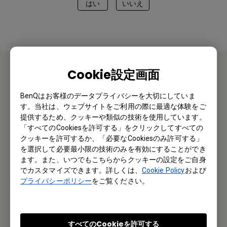
はい
いいえ
Cookie設定画面
お問い合わせ
BenQはお客様のデータプライバシーを大切にしていま
す。当社は、ウェブサイトをご利用の際に最適な体験をご
私たちがお手伝いさせていただきます。
提供するため、クッキーや類似の技術を使用しています。
「すべてのCookiesを許可する」をクリックしてすべての
お問い合わせ
クッキーを許可するか、「必要なCookiesのみ許可する」
を選択して必要最小限の技術のみを有効にすることができ
ます。また、いつでもこちらからクッキーの設定をご自身
でカスタマイズできます。詳しくは、
Cookie Policy
および
メルマガ登録
プライバシーポリシー
をご覧ください。
製品情報や活用事例、特典情報などを配信中です。
すべてのCookieを許可する