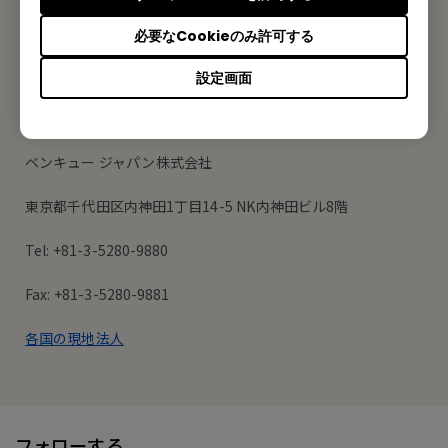
登録する
必要なCookieのみ許可する
設定画面
オフィス所在地
ベンキュー ジャパン株式会社
東京都千代田区内神田1丁目14-5 NK内神田ビル8階
Tel: +81-3-5280-9880
Fax: +81-3-5280-9881
各国の現地法人
フォローする