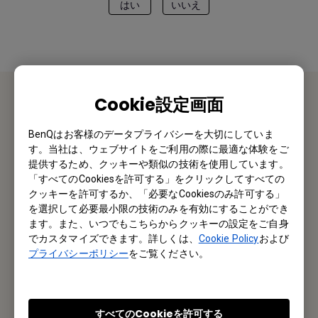
はい
いいえ
Cookie設定画面
お問い合わせ
BenQはお客様のデータプライバシーを大切にしていま
す。当社は、ウェブサイトをご利用の際に最適な体験をご
私たちがお手伝いさせていただきます。
提供するため、クッキーや類似の技術を使用しています。
「すべてのCookiesを許可する」をクリックしてすべての
お問い合わせ
クッキーを許可するか、「必要なCookiesのみ許可する」
を選択して必要最小限の技術のみを有効にすることができ
ます。また、いつでもこちらからクッキーの設定をご自身
でカスタマイズできます。詳しくは、
Cookie Policy
および
メルマガ登録
プライバシーポリシー
をご覧ください。
製品情報や活用事例、特典情報などを配信中です。
すべてのCookieを許可する