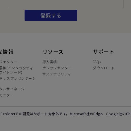
登録する
品情報
リソース
サポート
ジェクター
導入実績
FAQs
黒板(インタラクティ
ナレッジセンター
ダウンロード
ワイトボード)
サステナビリティ
ヤレスプレゼンテーシ
タルサイネージ
モニター
et Explorerでの閲覧はサポート対象外です。Microsoft社のEdge、Google社の