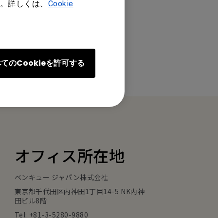
。詳しくは、
Cookie
てのCookieを許可する
オフィス所在地
ベンキュー ジャパン株式会社
東京都千代田区内神田1丁目14-5 NK内神
田ビル8階
Tel: +81-3-5280-9880