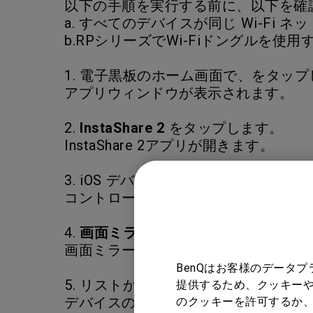
以下の手順を実行する前に、以下を確
a. すべてのデバイスが同じ Wi-Fi
b.RPシリーズでWi-Fiドングルを
1. 電子黒板のホーム画面で、をタッ
アプリウィンドウが表示されます。
2.
InstaShare 2
をタップします。
InstaShare 2アプリが開きます。
3. iOS デバイスで、画面の右上隅か
コントロールセンターが表示されます
4.
画面ミラーリング
をタップします。
画面ミラーリングメニューが表示され
BenQはお客様のデータ
5. リストから電子黒板名をタップしま
提供するため、クッキーや
デバイスの画面が電子黒板にミラーリ
のクッキーを許可するか、