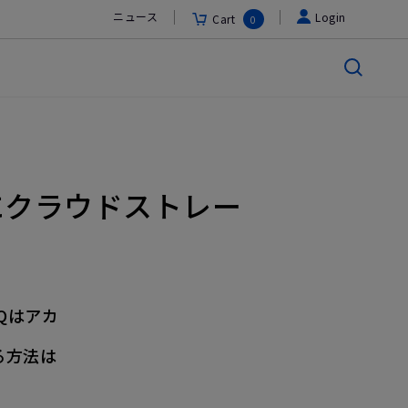
ニュース
Login
Cart
0
うにクラウドストレー
Qはアカ
。
る方法は