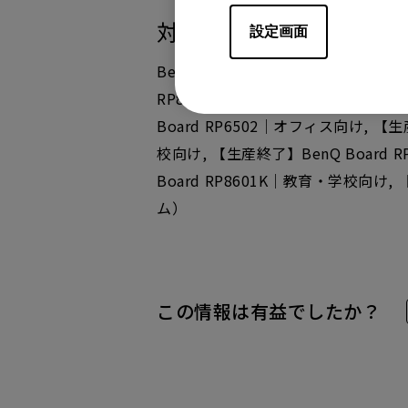
対象製品
設定画面
BenQ Board RP6503｜教育・学
RP8603｜教育・学校向け（リダイレクト
Board RP6502｜オフィス向け, 【生
校向け, 【生産終了】BenQ Board 
Board RP8601K｜教育・学校向け
ム）
この情報は有益でしたか？