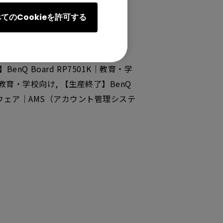
てのCookieを許可する
（リダイレクト）, BenQ Board
教育・学校向け, 【生産終了】BenQ
BenQ Board RP7501K｜教育・学
02｜教育・学校向け, 【生産終了】BenQ
 ソフトウェア｜AMS（アカウント管理システ