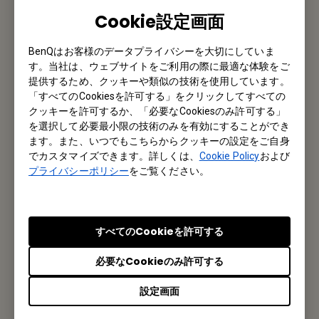
Cookie設定画面
お問い合わせ
BenQはお客様のデータプライバシーを大切にしていま
す。当社は、ウェブサイトをご利用の際に最適な体験をご
提供するため、クッキーや類似の技術を使用しています。
メルマガ登録
「すべてのCookiesを許可する」をクリックしてすべての
クッキーを許可するか、「必要なCookiesのみ許可する」
製品情報や活用事例、特典情報などを配信中です。
を選択して必要最小限の技術のみを有効にすることができ
ます。また、いつでもこちらからクッキーの設定をご自身
でカスタマイズできます。詳しくは、
Cookie Policy
および
登録する
プライバシーポリシー
をご覧ください。
すべてのCookieを許可する
オフィス所在地
必要なCookieのみ許可する
ベンキュー ジャパン株式会社
設定画面
東京都千代田区内神田1丁目14-5 NK内神田ビル8階