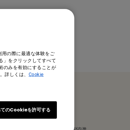
利用の際に最適な体験をご
する」をクリックしてすべて
技術のみを有効にすることが
。詳しくは、
Cookie
オフィス所在地
てのCookieを許可する
ベンキュー ジャパン株式会社
東京都千代田区内神田1丁目14-5 NK内神