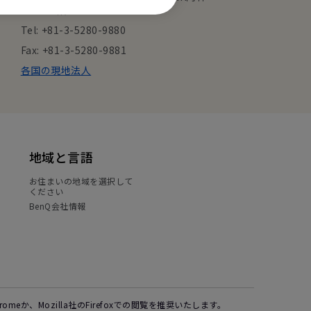
田ビル8階
Tel: +81-3-5280-9880
Fax: +81-3-5280-9881
各国の現地法人
地域と言語
お住まいの地域を選択して
ください
BenQ会社情報
Chromeか、Mozilla社のFirefoxでの閲覧を推奨いたします。