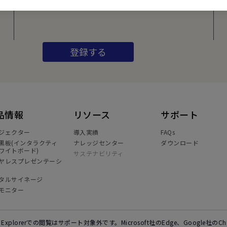
どを配信中です。
登録する
品情報
リソース
サポート
ジェクター
導入実績
FAQs
黒板(インタラクティ
ナレッジセンター
ダウンロード
ワイトボード)
サステナビリティ
ヤレスプレゼンテーシ
タルサイネージ
モニター
et Explorerでの閲覧はサポート対象外です。Microsoft社のEdge、Google社の