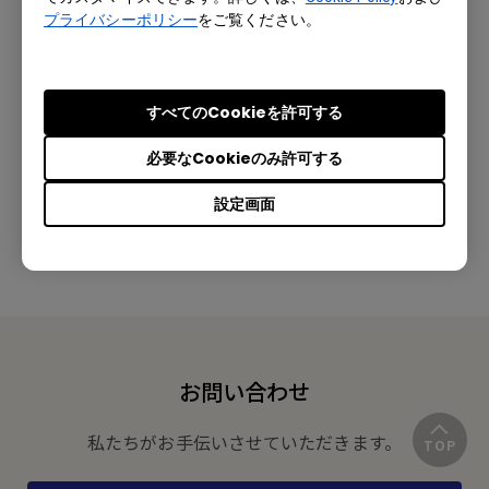
プライバシーポリシー
をご覧ください。
すべてのCookieを許可する
この情報は有益でしたか？
必要なCookieのみ許可する
設定画面
はい
いいえ
お問い合わせ
私たちがお手伝いさせていただきます。
TOP