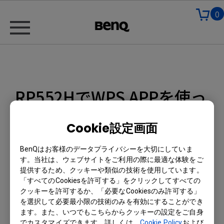
0
RP552HでWPS APPを使っ
てエクセルファイルを編集
Cookie設定画面
することはできますか？
BenQはお客様のデータプライバシーを大切にしていま
04-07-2020
す。当社は、ウェブサイトをご利用の際に最適な体験をご
いいえ、RP552Hなどの旧機種はWPS編集機能
提供するため、クッキーや類似の技術を使用しています。
には対応しておらず、ビュー機能のみ対応して
「すべてのCookiesを許可する」をクリックしてすべての
います。
クッキーを許可するか、「必要なCookiesのみ許可する」
を選択して必要最小限の技術のみを有効にすることができ
ます。また、いつでもこちらからクッキーの設定をご自身
でカスタマイズできます。詳しくは、
Cookie Policy
および