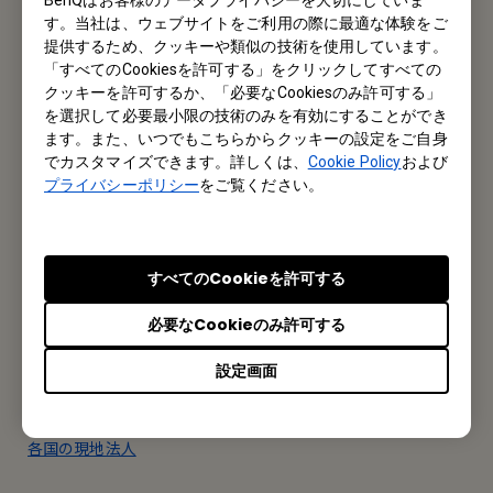
す。当社は、ウェブサイトをご利用の際に最適な体験をご
製品情報や活用事例、特典情報などを配信中です。
提供するため、クッキーや類似の技術を使用しています。
「すべてのCookiesを許可する」をクリックしてすべての
クッキーを許可するか、「必要なCookiesのみ許可する」
登録する
を選択して必要最小限の技術のみを有効にすることができ
ます。また、いつでもこちらからクッキーの設定をご自身
でカスタマイズできます。詳しくは、
Cookie Policy
および
プライバシーポリシー
をご覧ください。
オフィス所在地
ベンキュー ジャパン株式会社
すべてのCookieを許可する
東京都千代田区内神田1丁目14-5 NK内神田ビル8階
必要なCookieのみ許可する
Tel: +81-3-5280-9880
設定画面
Fax: +81-3-5280-9881
各国の現地法人