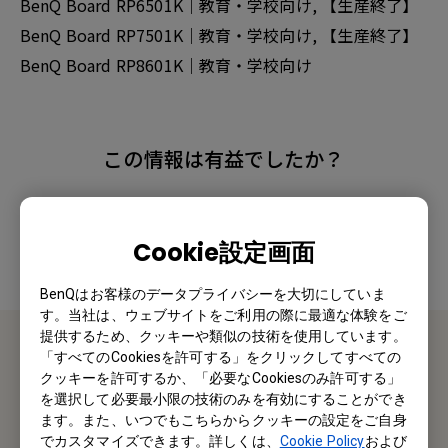
BenQ Board RP6501K｜教育・学校向け, 【生産終了】
BenQ Board RP7501K｜教育・学校向け, 【生産終了】
BenQ Board RP8601K｜教育・学校向け
この情報は有益でしたか？
はい
いいえ
Cookie設定画面
BenQはお客様のデータプライバシーを大切にしていま
す。当社は、ウェブサイトをご利用の際に最適な体験をご
提供するため、クッキーや類似の技術を使用しています。
「すべてのCookiesを許可する」をクリックしてすべての
お問い合わせ
クッキーを許可するか、「必要なCookiesのみ許可する」
を選択して必要最小限の技術のみを有効にすることができ
ます。また、いつでもこちらからクッキーの設定をご自身
私たちがお手伝いさせていただきます。
でカスタマイズできます。詳しくは、
Cookie Policy
および