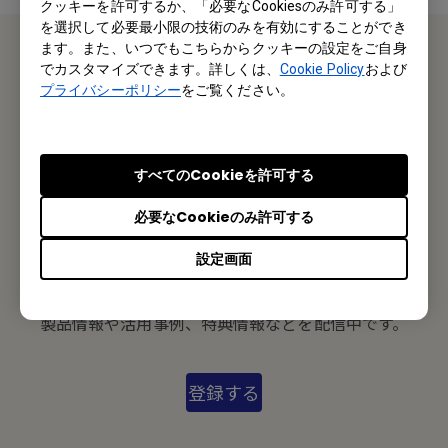
クッキーを許可するか、「必要なCookiesのみ許可する」
を選択して必要最小限の技術のみを有効にすることができ
ます。また、いつでもこちらからクッキーの設定をご自身
でカスタマイズできます。詳しくは、
Cookie Policy
および
お問い合わせ
プライバシーポリシー
をご覧ください。
私たちがお手伝いさせていただきます。
すべてのCookieを許可する
お問い合わせ
必要なCookieのみ許可する
設定画面
メルマガ登録
製品情報や活用事例、特典情報などを配信中です。
登録する