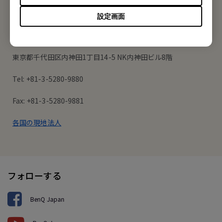
オフィス所在地
設定画面
ベンキュー ジャパン株式会社
東京都千代田区内神田1丁目14-5 NK内神田ビル8階
Tel: +81-3-5280-9880
Fax: +81-3-5280-9881
各国の現地法人
フォローする
BenQ Japan