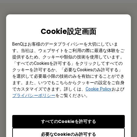
お問い合わせ
Cookie設定画面
私たちがお手伝いさせていただきます。
BenQはお客様のデータプライバシーを大切にしていま
す。当社は、ウェブサイトをご利用の際に最適な体験をご
お問い合わせ
提供するため、クッキーや類似の技術を使用しています。
「すべてのCookiesを許可する」をクリックしてすべての
クッキーを許可するか、「必要なCookiesのみ許可する」
を選択して必要最小限の技術のみを有効にすることができ
メルマガ登録
ます。また、いつでもこちらからクッキーの設定をご自身
でカスタマイズできます。詳しくは、
Cookie Policy
および
プライバシーポリシー
をご覧ください。
製品情報や活用事例、特典情報などを配信中です。
登録する
すべてのCookieを許可する
必要なCookieのみ許可する