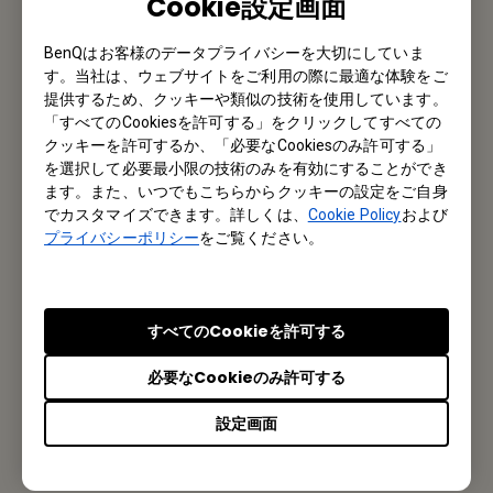
Cookie設定画面
BenQはお客様のデータプライバシーを大切にしていま
す。当社は、ウェブサイトをご利用の際に最適な体験をご
メルマガ登録
提供するため、クッキーや類似の技術を使用しています。
「すべてのCookiesを許可する」をクリックしてすべての
製品情報や活用事例、特典情報などを配信中です。
クッキーを許可するか、「必要なCookiesのみ許可する」
を選択して必要最小限の技術のみを有効にすることができ
ます。また、いつでもこちらからクッキーの設定をご自身
登録する
でカスタマイズできます。詳しくは、
Cookie Policy
および
プライバシーポリシー
をご覧ください。
オフィス所在地
すべてのCookieを許可する
ベンキュー ジャパン株式会社
必要なCookieのみ許可する
東京都千代田区内神田1丁目14-5 NK内神田ビル8階
設定画面
Tel: +81-3-5280-9880