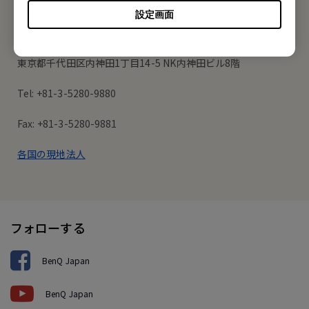
オフィス所在地
設定画面
ベンキュー ジャパン株式会社
東京都千代田区内神田1丁目14-5 NK内神田ビル8階
Tel: +81-3-5280-9880
Fax: +81-3-5280-9881
各国の現地法人
フォローする
BenQ Japan
BenQ Japan