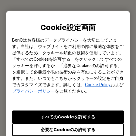
お問い合わせ
Cookie設定画面
私たちがお手伝いさせていただきます。
BenQはお客様のデータプライバシーを大切にしていま
お問い合わせ
す。当社は、ウェブサイトをご利用の際に最適な体験をご
提供するため、クッキーや類似の技術を使用しています。
「すべてのCookiesを許可する」をクリックしてすべての
クッキーを許可するか、「必要なCookiesのみ許可する」
を選択して必要最小限の技術のみを有効にすることができ
メルマガ登録
ます。また、いつでもこちらからクッキーの設定をご自身
でカスタマイズできます。詳しくは、
Cookie Policy
および
製品情報や活用事例、特典情報などを配信中です。
プライバシーポリシー
をご覧ください。
登録する
すべてのCookieを許可する
必要なCookieのみ許可する