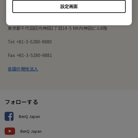
オフィス所在地
設定画面
ベンキュー ジャパン株式会社
東京都千代田区内神田1丁目14-5 NK内神田ビル8階
Tel: +81-3-5280-9880
Fax: +81-3-5280-9881
各国の現地法人
フォローする
BenQ Japan
BenQ Japan