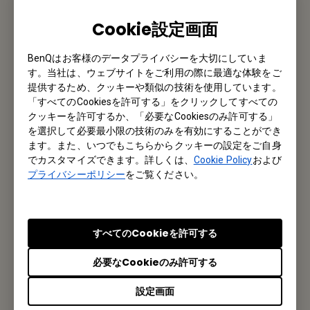
私たちがお手伝いさせていただきます。
Cookie設定画面
お問い合わせ
BenQはお客様のデータプライバシーを大切にしていま
す。当社は、ウェブサイトをご利用の際に最適な体験をご
提供するため、クッキーや類似の技術を使用しています。
メルマガ登録
「すべてのCookiesを許可する」をクリックしてすべての
クッキーを許可するか、「必要なCookiesのみ許可する」
を選択して必要最小限の技術のみを有効にすることができ
製品情報や活用事例、特典情報などを配信中です。
ます。また、いつでもこちらからクッキーの設定をご自身
でカスタマイズできます。詳しくは、
Cookie Policy
および
プライバシーポリシー
をご覧ください。
登録する
すべてのCookieを許可する
オフィス所在地
必要なCookieのみ許可する
ベンキュー ジャパン株式会社
設定画面
東京都千代田区内神田1丁目14-5 NK内神田ビル8階