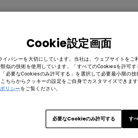
Cookie設定画面
はい
いいえ
プライバシーを大切にしています。当社は、ウェブサイトをご
類似の技術を使用しています。「すべてのCookiesを許可
「必要なCookiesのみ許可する」を選択して必要最小限の
もこちらからクッキーの設定をご自身でカスタマイズできます
ポリシー
をご覧ください。
メルマガ登録
必要なCookieのみ許可する
すべ
製品情報や活用事例、特典情報な