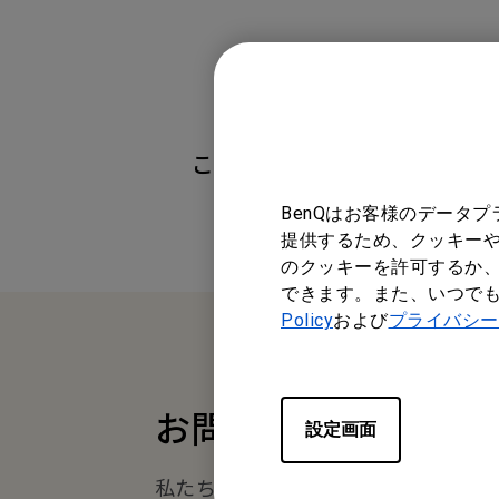
この情報は有益でしたか？
BenQはお客様のデータ
提供するため、クッキーや
のクッキーを許可するか、
できます。また、いつで
Policy
および
プライバシー
お問い合わせ
設定画面
私たちがお手伝いさせていただき