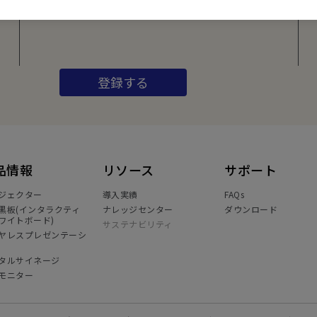
どを配信中です。
登録する
品情報
リソース
サポート
ジェクター
導入実績
FAQs
黒板(インタラクティ
ナレッジセンター
ダウンロード
ワイトボード)
サステナビリティ
ヤレスプレゼンテーシ
タルサイネージ
モニター