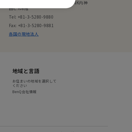
東京都千代田区内神田1丁目14-5 NK内神
田ビル8階
Tel: +81-3-5280-9880
Fax: +81-3-5280-9881
各国の現地法人
地域と言語
お住まいの地域を選択して
ください
BenQ会社情報