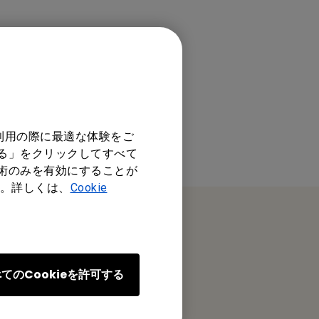
利用の際に最適な体験をご
する」をクリックしてすべて
技術のみを有効にすることが
。詳しくは、
Cookie
オフィス所在地
てのCookieを許可する
ベンキュー ジャパン株式会社