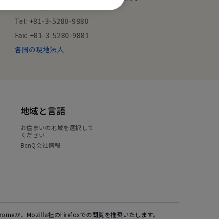
田ビル8階
Tel: +81-3-5280-9880
Fax: +81-3-5280-9881
各国の現地法人
地域と言語
お住まいの地域を選択して
ください
BenQ会社情報
Chromeか、Mozilla社のFirefoxでの閲覧を推奨いたします。