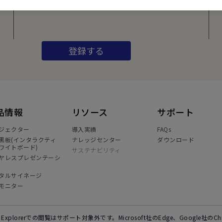
どを配信中です。
登録する
品情報
リソース
サポート
ジェクター
導入実績
FAQs
黒板(インタラクティ
ナレッジセンター
ダウンロード
ワイトボード)
サステナビリティ
ヤレスプレゼンテーシ
タルサイネージ
モニター
et Explorerでの閲覧はサポート対象外です。Microsoft社のEdge、Google社の