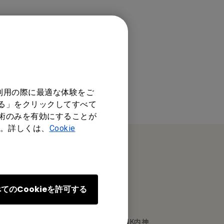
利用の際に最適な体験をご
する」をクリックしてすべて
技術のみを有効にすることが
。詳しくは、
Cookie
オフィス所在地
てのCookieを許可する
ベンキュー ジャパン株式会社
東京都千代田区内神田1丁目14-5 NK内神