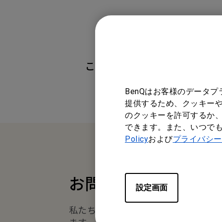
この情報は有益でしたか？
BenQはお客様のデータ
提供するため、クッキーや
のクッキーを許可するか、
できます。また、いつで
Policy
および
プライバシー
お問い合わせ
設定画面
私たちがお手伝いさせていただき