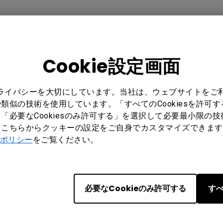
Cookie設定画面
はい
いいえ
プライバシーを大切にしています。当社は、ウェブサイトをご
類似の技術を使用しています。「すべてのCookiesを許可
「必要なCookiesのみ許可する」を選択して必要最小限の
もこちらからクッキーの設定をご自身でカスタマイズできます
ポリシー
をご覧ください。
メルマガ登録
必要なCookieのみ許可する
すべ
製品情報や活用事例、特典情報な