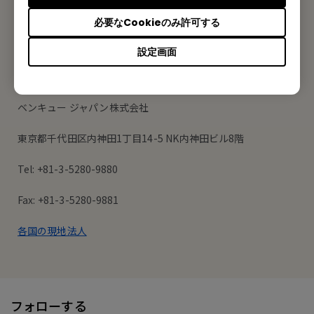
登録する
必要なCookieのみ許可する
設定画面
オフィス所在地
ベンキュー ジャパン株式会社
東京都千代田区内神田1丁目14-5 NK内神田ビル8階
Tel: +81-3-5280-9880
Fax: +81-3-5280-9881
各国の現地法人
フォローする