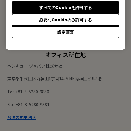
製品情報や活用事例、特典情報などを配信中です。
すべてのCookieを許可する
必要なCookieのみ許可する
登録する
設定画面
オフィス所在地
ベンキュー ジャパン株式会社
東京都千代田区内神田1丁目14-5 NK内神田ビル8階
Tel: +81-3-5280-9880
Fax: +81-3-5280-9881
各国の現地法人