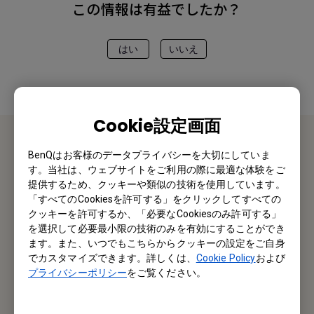
この情報は有益でしたか？
はい
いいえ
Cookie設定画面
BenQはお客様のデータプライバシーを大切にしていま
お問い合わせ
す。当社は、ウェブサイトをご利用の際に最適な体験をご
提供するため、クッキーや類似の技術を使用しています。
私たちがお手伝いさせていただきます。
「すべてのCookiesを許可する」をクリックしてすべての
クッキーを許可するか、「必要なCookiesのみ許可する」
を選択して必要最小限の技術のみを有効にすることができ
お問い合わせ
ます。また、いつでもこちらからクッキーの設定をご自身
でカスタマイズできます。詳しくは、
Cookie Policy
および
プライバシーポリシー
をご覧ください。
メルマガ登録