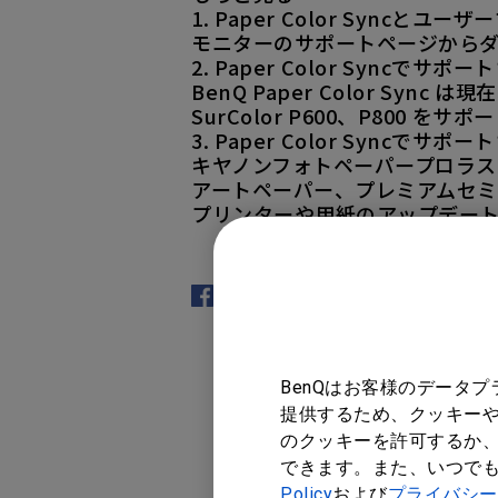
1. Paper Color Syncと
モニターのサポートページから
2. Paper Color Syncで
BenQ Paper Color Sync は
SurColor P600、P800 を
3. Paper Color Syncでサ
キヤノンフォトペーパープロラス
アートペーパー、プレミアムセ
プリンターや用紙のアップデー
BenQはお客様のデータ
提供するため、クッキーや
のクッキーを許可するか、
できます。また、いつで
Policy
および
プライバシー