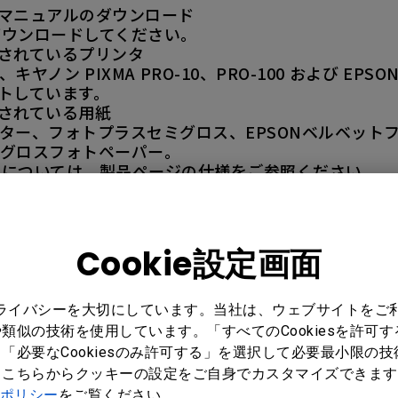
ユーザーマニュアルのダウンロード
ダウンロードしてください。
サポートされているプリンタ
現在、キヤノン PIXMA PRO-10、PRO-100 および EPSO
サポートしています。
ポートされている用紙
ター、フォトプラスセミグロス、EPSONベルベット
ミグロスフォトペーパー。
トについては、製品ページの仕様をご参照ください。
Cookie設定画面
プライバシーを大切にしています。当社は、ウェブサイトをご
類似の技術を使用しています。「すべてのCookiesを許可
「必要なCookiesのみ許可する」を選択して必要最小限の
もこちらからクッキーの設定をご自身でカスタマイズできます
ポリシー
をご覧ください。