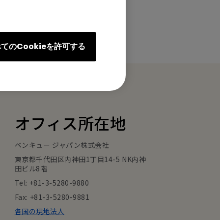
てのCookieを許可する
オフィス所在地
ベンキュー ジャパン株式会社
東京都千代田区内神田1丁目14-5 NK内神
田ビル8階
Tel: +81-3-5280-9880
Fax: +81-3-5280-9881
各国の現地法人