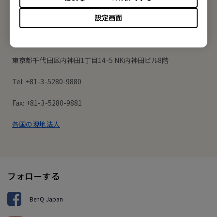
オフィス所在地
設定画面
ベンキュー ジャパン株式会社
東京都千代田区内神田1丁目14-5 NK内神田ビル8階
Tel: +81-3-5280-9880
Fax: +81-3-5280-9881
各国の現地法人
フォローする
BenQ Japan