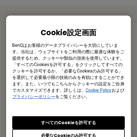
お問い合わせ
Cookie設定画面
私たちがお手伝いさせていただきます。
BenQはお客様のデータプライバシーを大切にしていま
す。当社は、ウェブサイトをご利用の際に最適な体験をご
お問い合わせ
提供するため、クッキーや類似の技術を使用しています。
「すべてのCookiesを許可する」をクリックしてすべての
クッキーを許可するか、「必要なCookiesのみ許可する」
を選択して必要最小限の技術のみを有効にすることができ
ます。また、いつでもこちらからクッキーの設定をご自身
メルマガ登録
でカスタマイズできます。詳しくは、
Cookie Policy
および
プライバシーポリシー
をご覧ください。
製品情報や活用事例、特典情報などを配信中です。
登録する
すべてのCookieを許可する
必要なCookieのみ許可する