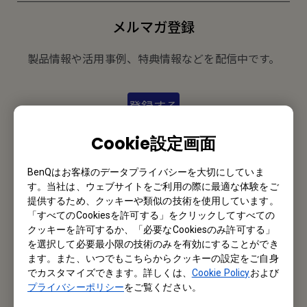
メルマガ登録
製品情報や活用事例、特典情報などを配信中です。
登録する
Cookie設定画面
オフィス所在地
BenQはお客様のデータプライバシーを大切にしていま
す。当社は、ウェブサイトをご利用の際に最適な体験をご
ベンキュー ジャパン株式会社
提供するため、クッキーや類似の技術を使用しています。
「すべてのCookiesを許可する」をクリックしてすべての
東京都千代田区内神田1丁目14-5 NK内神田ビル8階
クッキーを許可するか、「必要なCookiesのみ許可する」
を選択して必要最小限の技術のみを有効にすることができ
Tel: +81-3-5280-9880
ます。また、いつでもこちらからクッキーの設定をご自身
でカスタマイズできます。詳しくは、
Cookie Policy
および
Fax: +81-3-5280-9881
プライバシーポリシー
をご覧ください。