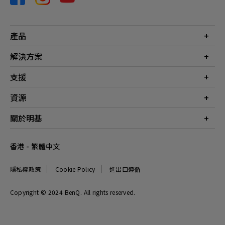
產品
投影機
解決方案
螢幕
商業
支援
燈具
教育
聯絡我們
資源
電競
檔案下載
投影機投射距離計算器
關於明基
常見問答
知識中心
保養詳情
公司簡介
香港 - 繁體中文
服務網點
品牌
最新消息
隱私權政策
Cookie Policy
進出口遵循
企業社會責任
可永續發展
Copyright © 2024 BenQ. All rights reserved.