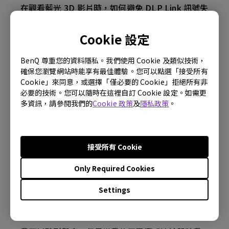
在觀看藍光 3D 影片時，如何避免 DLP Link 訊號失
去同步？
Cookie 設定
我的 Android TV 上的應用程式有時會意外退出，
BenQ 尊重您的資料隱私。我們使用 Cookie 及類似技術，
系統會崩潰到主畫面。我怎樣才能解決這個問題？
確保您瀏覽網站時能享有最佳體驗。您可以點選「接受所有
Cookie」來同意，或選擇「僅必要的 Cookie」拒絕所有非
投影機是否通過 ARC/eARC 支持 Dolby TrueHD
必要的技術。您可以隨時在這裡自訂 Cookie 設定。如需更
7.1 格式？
多資訊，請參閱我們的
Cookie 政策
及
隱私政策
。
我的投影儀無法檢測 HDR。 我該如何解決這個問
題？
接受所有 Cookie
Only Required Cookies
什麼 HDMI 電纜版本與 4K HDR 兼容？
Settings
投影機在待機模式下變熱。 我該如何解決？