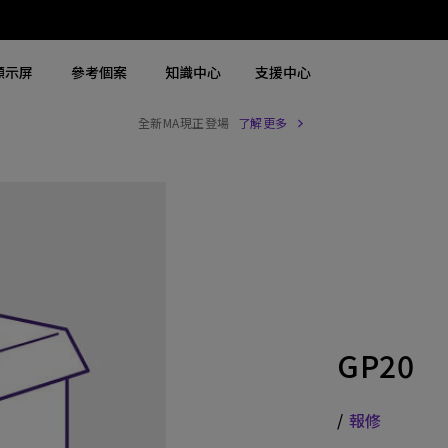
顯示屏
參考個案
知識中心
支援中心
全新MA現正登場
了解更多
搜尋重點規格
搜尋重點規格
探索商用螢幕
探索商用投影機
4K UHD (3840×2160)
4K(3840x2160)
商用螢幕
大型場地雷射投影機
2D，垂直∕ 水平梯形校正
USB-C
Zowie 專業電競螢幕
展覽及模擬雷射投影機
LED
含 HAS
手術醫療螢幕
高級會議室雷射投影機
雷射
27"~28"
會議室投影機
GP20
連 Android TV
P3
高等教育投影機
具有低輸入延遲
2.1 聲道內置喇叭
互動型教育投影機
/
報修