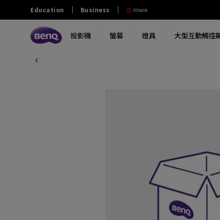
Education
Business
投影機
螢幕
燈具
大型互動觸控
探索所有投影機系列
探索所有電腦螢幕系列
探索所有燈具系列
探索所有互動觸控顯示屏
教育
商業
其他
大學及大專
零售和商用
政府及NGO
探索不同系列
探索不同系列
探索不同系列
探索不同系列
熱門產品
軟件
熱門產品
熱門產品
中學
餐飲
澳門業務
玩家級遊戲投影機
影音文書護眼螢幕
螢幕掛燈
商業互動觸控顯示屏
ScreenBar Halo 2
電子白板書寫軟體 EZwrite 6
GV32
MA270S
小學
家庭劇院投影機
專業螢幕
螢幕閱讀檯燈
教育互動觸控顯示屏
ScreenBar Pro
無線投影協作解決方案 Intrashare 2
W4100i
MA270U
幼稚園
行動微型投影機
編程專用螢幕
筆電燈
智慧數碼電子看板
ScreenBar
智慧校園廣播系統軟體 X-Sign
GP520
MA320U
Broadcast
特殊教育
投影電視
螢幕軟件
鋼琴燈
窄邊框電視牆顯示器
X3100i
RD280U
智慧帳戶管理系統 AMS
長條型電子顯示看板
GV50
PD2706U
設備管理解決方案 DMS
互動觸控顯示看板
解決方案合作夥伴