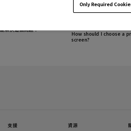
Only Required Cookie
4
droid TV 上的應用程式有時
出，系統會崩潰到主畫面。
14/12/2023
能解決這個問題？
How should I choose a pr
screen?
支援
資源