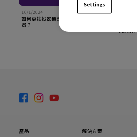
Settings
16/1/2024
16/1/202
如何更換投影機燈泡並重置燈泡定時
我的 An
器？
會意外退
我怎樣才
產品
解決方案