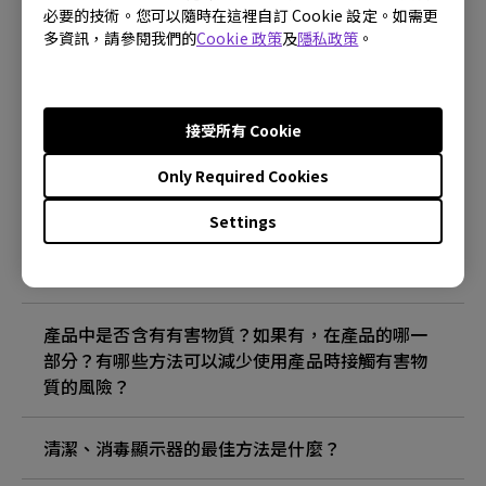
必要的技術。您可以隨時在這裡自訂 Cookie 設定。如需更
多資訊，請參閱我們的
Cookie 政策
及
隱私政策
。
什麼是圖像殘留以及如何避免它？
什麼是圖像殘留以及如何避免它？
接受所有 Cookie
Only Required Cookies
為什麼我的顯示器有閃爍？
Settings
ECO 傳感器的最大檢測範圍是多少？ 為什麼顯示器
上的 ECO 傳感器無法按預期工作？
產品中是否含有有害物質？如果有，在產品的哪一
部分？有哪些方法可以減少使用產品時接觸有害物
質的風險？
清潔、消毒顯示器的最佳方法是什麼？