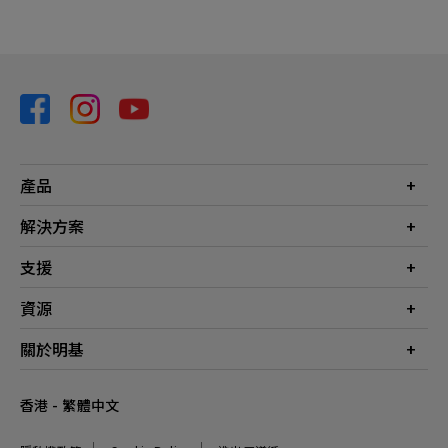
產品
投影機
解決方案
螢幕
商業
支援
燈具
教育
聯絡我們
資源
電競
檔案下載
投影機投射距離計算器
關於明基
常見問答
知識中心
保養詳情
公司簡介
香港 - 繁體中文
服務網點
品牌
最新消息