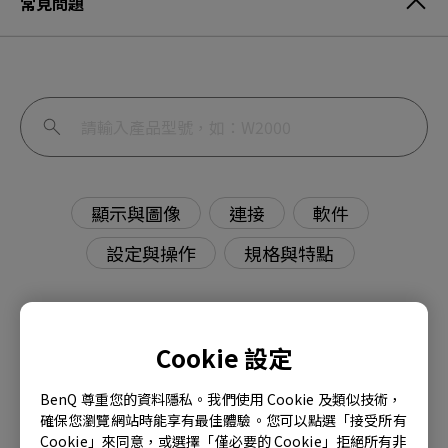
常見問題
顯示與圖像
連接
軟件
設定與操作
規格與特點
Cookie 設定
明基顯示器內建揚聲器無音訊輸出如何解決？
BenQ 尊重您的資料隱私。我們使用 Cookie 及類似技術，
確保您瀏覽網站時能享有最佳體驗。您可以點選「接受所有
PMU（Palette Master Ultimate）和
Cookie」來同意，或選擇「僅必要的 Cookie」拒絕所有非
PME（Palette Master Element）有什麼區別？