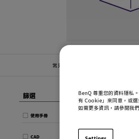
常見問題
常見問答
BenQ 尊重您的資料隱私
篩選
全部清除
有 Cookie」來同意，或
使用手冊
如需更多資訊，請參閱我
使用手
使用手冊
更新:
20
語言:
Tr
CAD
Settings