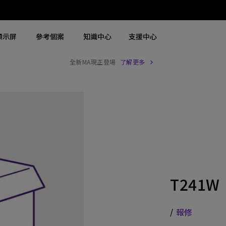
顯示屏
參考個案
知識中心
支援中心
全新MA現正登場
了解更多
搜尋重點規格
搜尋重點規格
探索商用螢幕
探索商用投影機
4K UHD (3840×2160)
4K(3840x2160)
商用螢幕
大型場地雷射投影機
2D，垂直∕ 水平梯形校正
USB-C
Zowie 專業電競螢幕
展覽及模擬雷射投影機
LED
含 HAS
手術醫療螢幕
高級會議室雷射投影機
雷射
27"~28"
會議室投影機
T241W
連 Android TV
P3
高等教育投影機
具有低輸入延遲
2.1 聲道內置喇叭
互動型教育投影機
/
報修