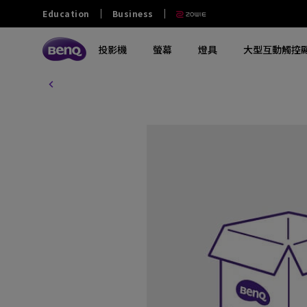
Education
Business
投影機
螢幕
燈具
大型互動觸控
探索所有投影機系列
探索所有電腦螢幕系列
探索所有燈具系列
探索所有互動觸控顯示屏
教育
商業
其他
大學及大專
零售和商用
政府及NGO
探索不同系列
探索不同系列
探索不同系列
探索不同系列
熱門產品
軟件
熱門產品
熱門產品
中學
餐飲
澳門業務
玩家級遊戲投影機
影音文書護眼螢幕
螢幕掛燈
商業互動觸控顯示屏
ScreenBar Halo 2
電子白板書寫軟體 EZwrite 6
GV32
MA270S
小學
家庭劇院投影機
專業螢幕
螢幕閱讀檯燈
教育互動觸控顯示屏
ScreenBar Pro
無線投影協作解決方案 Intrashare 2
W4100i
MA270U
幼稚園
行動微型投影機
編程專用螢幕
筆電燈
智慧數碼電子看板
ScreenBar
智慧校園廣播系統軟體 X-Sign
GP520
MA320U
Broadcast
特殊教育
投影電視
螢幕軟件
鋼琴燈
窄邊框電視牆顯示器
X3100i
RD280U
智慧帳戶管理系統 AMS
長條型電子顯示看板
GV50
PD2706U
設備管理解決方案 DMS
互動觸控顯示看板
解決方案合作夥伴