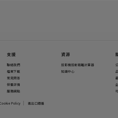
支援
資源
聯絡我們
投影機投射距離計算器
檔案下載
知識中心
常見問答
保養詳情
服務網點
Cookie Policy
進出口遵循