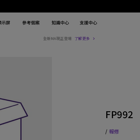
顯示屏
參考個案
知識中心
支援中心
全新MA現正登場
了解更多
搜尋重點規格
搜尋重點規格
探索商用螢幕
探索商用投影機
4K UHD (3840×2160)
4K(3840x2160)
商用螢幕
大型場地雷射投影機
2D，垂直∕ 水平梯形校正
USB-C
Zowie 專業電競螢幕
展覽及模擬雷射投影機
LED
含 HAS
手術醫療螢幕
高級會議室雷射投影機
雷射
27"~28"
會議室投影機
FP992
連 Android TV
P3
高等教育投影機
具有低輸入延遲
2.1 聲道內置喇叭
互動型教育投影機
/
報修