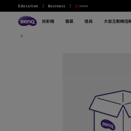
Education
Business
投影機
螢幕
燈具
大型互動觸控
探索所有投影機系列
探索所有電腦螢幕系列
探索所有燈具系列
探索所有互動觸控顯示屏
教育
商業
其他
大學及大專
零售和商用
政府及NGO
探索不同系列
探索不同系列
探索不同系列
探索不同系列
熱門產品
軟件
熱門產品
熱門產品
中學
餐飲
澳門業務
玩家級遊戲投影機
影音文書護眼螢幕
螢幕掛燈
商業互動觸控顯示屏
ScreenBar Halo 2
電子白板書寫軟體 EZwrite 6
GV32
MA270S
小學
家庭劇院投影機
專業螢幕
螢幕閱讀檯燈
教育互動觸控顯示屏
ScreenBar Pro
無線投影協作解決方案 Intrashare 2
W4100i
MA270U
幼稚園
行動微型投影機
編程專用螢幕
筆電燈
智慧數碼電子看板
ScreenBar
智慧校園廣播系統軟體 X-Sign
GP520
MA320U
Broadcast
特殊教育
投影電視
螢幕軟件
鋼琴燈
窄邊框電視牆顯示器
X3100i
RD280U
智慧帳戶管理系統 AMS
長條型電子顯示看板
GV50
PD2706U
設備管理解決方案 DMS
互動觸控顯示看板
解決方案合作夥伴