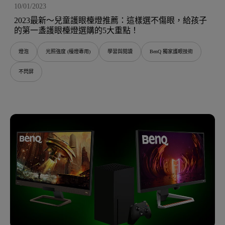
10/01/2023
2023最新～兒童護眼檯燈推薦：這樣選不傷眼，給孩子
的第一盞護眼檯燈選購的5大重點！
燈泡
光照強度 (檯燈專用)
學習與閱讀
BenQ 獨家護眼技術
不閃屏