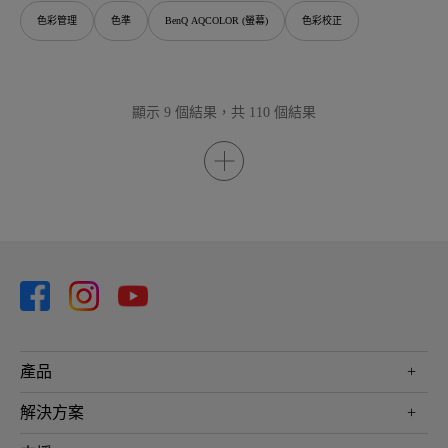
色彩管理
色準
BenQ AQCOLOR (螢幕)
色彩校正
顯示 9 個結果，共 110 個結果
產品
投影機
解決方案
螢幕