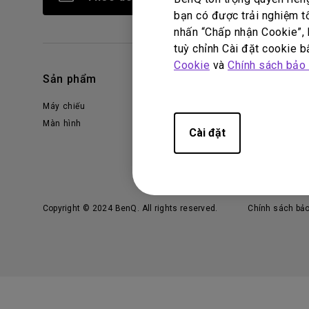
bạn có được trải nghiệm t
nhấn “Chấp nhận Cookie”, h
tuỳ chỉnh Cài đặt cookie bấ
Cookie
và
Chính sách bảo
Sản phẩm
Giải pháp công nghệ
Máy chiếu
Chuyên gia BenQ AQCOLOR
Màn hình
AQColor
Cài đặt
Màn hình bảo vệ mắt
ZOWIE eSports
Doanh nghiệp
Copyright © 2024 BenQ. All rights reserved.
Chính sách bả