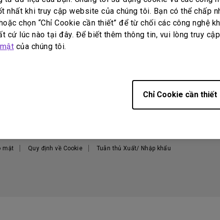
Loa tích hợp kênh 2.1
ốt nhất khi truy cập website của chúng tôi. Bạn có thể chấp 
Có độ trễ đầu vào thấp
oặc chọn “Chỉ Cookie cần thiết” để từ chối các công nghệ kh
t cứ lúc nào tại đây. Để biết thêm thông tin, vui lòng truy cậ
 mật
của chúng tôi.
Hỗ trợ
Tham khảo
V
Tải xuống
Công cụ tính khoảng cách
H
chiếu
Câu hỏi thường gặp về sản
T
Chỉ Cookie cần thiết
phẩm
Kiến thức sản phẩm
T
Liên hệ
Địa điểm mua hàng
T
T
o mật
Quy định về Cookie
Tuân thủ Xuất/ Nhập khẩu