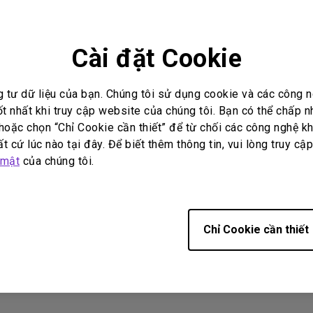
Loa tích hợp kênh 2.1
) để trình chiếu video. Về mặt thông số kỹ thuật
Có độ trễ đầu vào thấp
áp có chứng nhận USB-IF.
Cài đặt Cookie
g tư dữ liệu của bạn. Chúng tôi sử dụng cookie và các công
có hữu ích không?
Có
Không
ốt nhất khi truy cập website của chúng tôi. Bạn có thể chấp 
oặc chọn “Chỉ Cookie cần thiết” để từ chối các công nghệ kh
t cứ lúc nào tại đây. Để biết thêm thông tin, vui lòng truy cậ
 mật
của chúng tôi.
Chỉ Cookie cần thiết