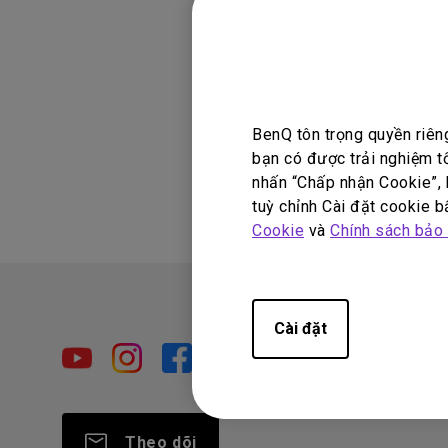
bản 1.1 trở lên
vui lòng chọn c
BenQ tôn trọng quyền riên
Thông tin này 
bạn có được trải nghiệm t
nhấn “Chấp nhận Cookie”, h
tuỳ chỉnh Cài đặt cookie bấ
Cookie
và
Chính sách bảo
Cài đặt
Theo dõi