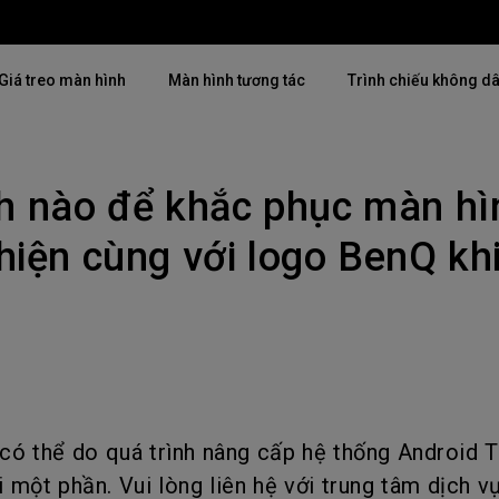
Giá treo màn hình
Màn hình tương tác
Trình chiếu không d
h nào để khắc phục màn hì
Thịnh hành
Thịnh hành
Khám phá máy chiế
mại
4K(3840x2160)
4K UHD (3840×2160)
 hiện cùng với logo BenQ khi
Lắp đặt chuyên ngh
USB-C
Chiếu gần
Triển lãm & Mô ph
Có thể điều chỉnh độ cao
2D, Điều chỉnh vuông hình dọc
Doanh nghiệp nhỏ 
／ngang
i
27"~28"
LED
Mô phỏng Golf
165Hz
Laser
có thể do quá trình nâng cấp hệ thống Android 
P3
i một phần. Vui lòng liên hệ với trung tâm dịch v
Có Android TV