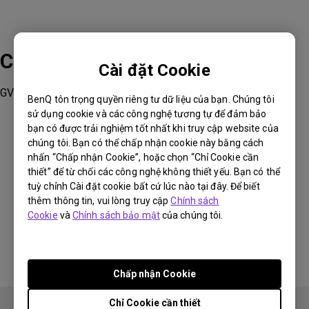
Các sản phẩm phù hợp
Cài đặt Cookie
GV1
BenQ tôn trọng quyền riêng tư dữ liệu của bạn. Chúng tôi
sử dụng cookie và các công nghệ tương tự để đảm bảo
bạn có được trải nghiệm tốt nhất khi truy cập website của
chúng tôi. Bạn có thể chấp nhận cookie này bằng cách
nhấn “Chấp nhận Cookie”, hoặc chọn “Chỉ Cookie cần
thiết” để từ chối các công nghệ không thiết yếu. Bạn có thể
Thông tin này có hữu ích không?
tuỳ chỉnh Cài đặt cookie bất cứ lúc nào tại đây. Để biết
thêm thông tin, vui lòng truy cập
Chính sách
Cookie
và
Chính sách bảo mật
của chúng tôi.
Có
Không
Chấp nhận Cookie
Chỉ Cookie cần thiết